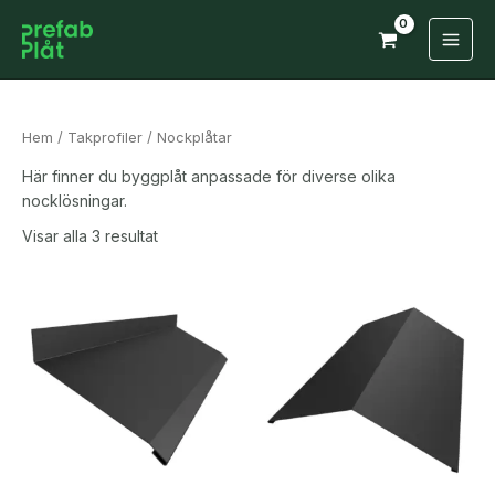
Hoppa
till
Main
innehåll
Men
Hem
/
Takprofiler
/ Nockplåtar
Här finner du byggplåt anpassade för diverse olika
nocklösningar.
Visar alla 3 resultat