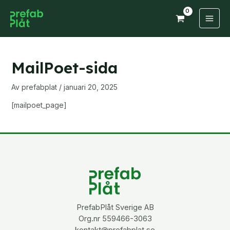
Hoppa
till
Main
innehåll
Men
MailPoet-sida
Av
prefabplat
/
januari 20, 2025
[mailpoet_page]
PrefabPlåt Sverige AB
Org.nr 559466-3063