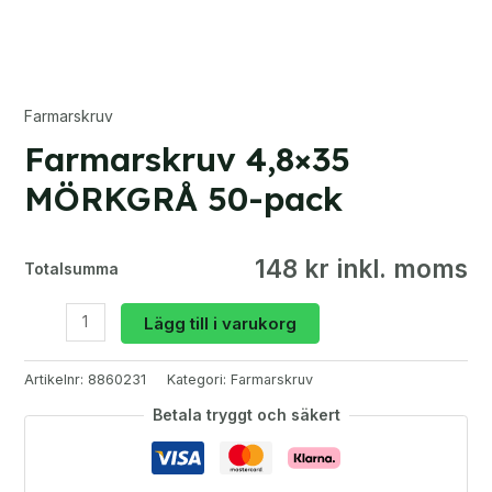
Farmarskruv
Farmarskruv 4,8×35
MÖRKGRÅ 50-pack
148 kr inkl. moms
Totalsumma
Farmarskruv
Lägg till i varukorg
4,8x35
MÖRKGRÅ
Artikelnr:
8860231
Kategori:
Farmarskruv
50-
pack
Betala tryggt och säkert
mängd