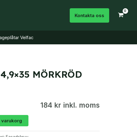
Kontakta oss
geplåtar Velfac
 4,9×35 MÖRKRÖD
184 kr inkl. moms
 i varukorg
ri:
Fasadskruv