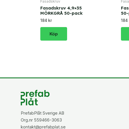
Fasadskruv
Fasa
Fasadskruv 4,9×35
Fas
MÖRKGRÅ 50-pack
50-
184 kr
184 
Köp
PrefabPlåt Sverige AB
Org.nr 559466-3063
kontakt@prefabplat.se