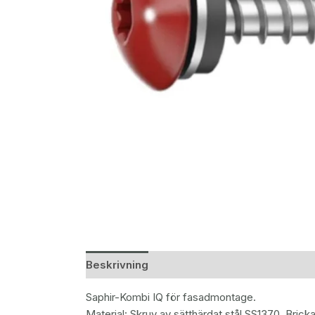
Beskrivning
Saphir-Kombi IQ för fasadmontage.
Material: Skruv av sätthärdat stål SS1370. Br