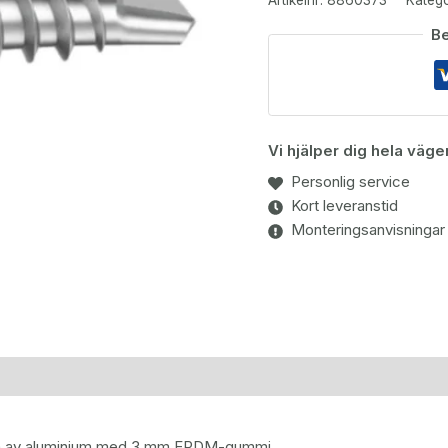
50-
Be
pack
mängd
Vi hjälper dig hela väge
Personlig service
Kort leveranstid
Monteringsanvisningar
icka av aluminium med 3 mm EPDM-gummi.