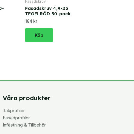
Fasadskruv
0-
Fasadskruv 4,9×35
TEGELRÖD 50-pack
184 kr
Köp
Våra produkter
Takprofiler
Fasadprofiler
Infästning & Tillbehör