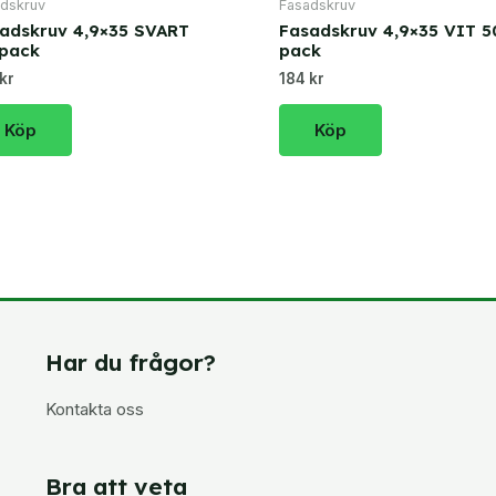
dskruv
Fasadskruv
adskruv 4,9×35 SVART
Fasadskruv 4,9×35 VIT 5
pack
pack
kr
184 kr
Köp
Köp
Har du frågor?
Kontakta oss
Bra att veta