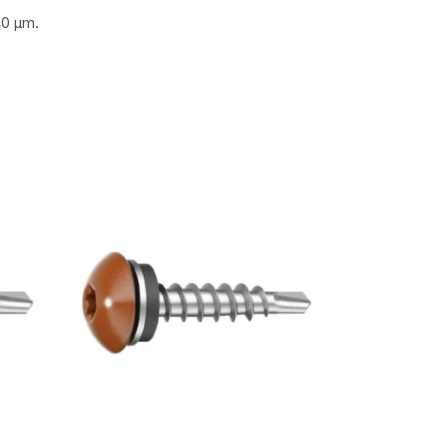
40 μm.