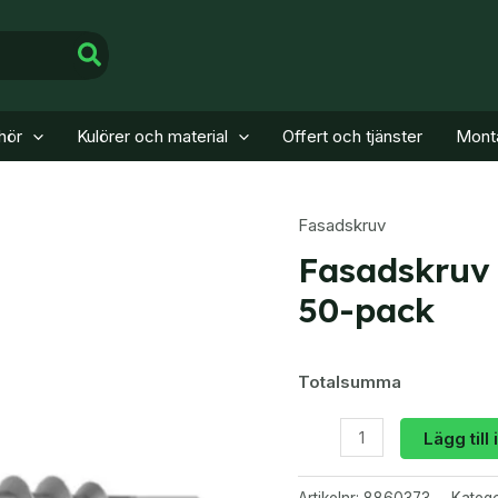
ehör
Kulörer och material
Offert och tjänster
Monta
Fasadskruv
Fasadskruv
50-pack
Totalsumma
Fasadskruv
Lägg till
4,9x35
MÖRKRÖD
Artikelnr:
8860373
Katego