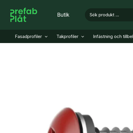
Hoppa
till
Search
Butik
for:
innehåll
Fasadprofiler
Takprofiler
Infästning och tillb