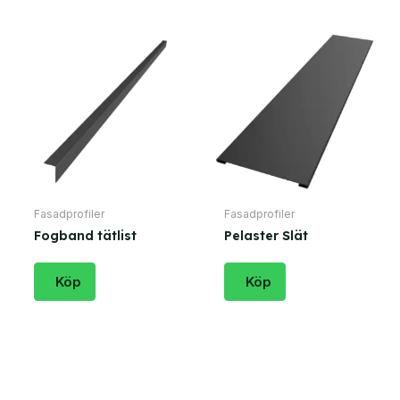
Fasadprofiler
Fasadprofiler
Fogband tätlist
Pelaster Slät
Köp
Köp