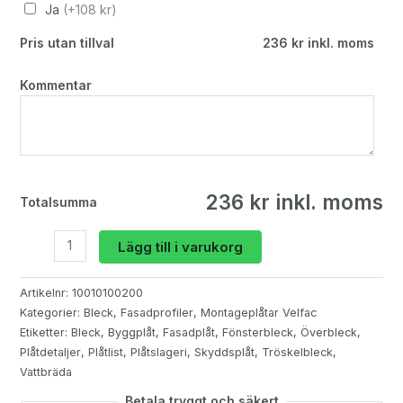
Ja
(+108 kr)
Pris utan tillval
236 kr inkl. moms
Kommentar
236 kr inkl. moms
Totalsumma
Fönsterbleck
Lägg till i varukorg
Istick
mängd
Artikelnr:
10010100200
Kategorier:
Bleck
,
Fasadprofiler
,
Montageplåtar Velfac
Etiketter:
Bleck
,
Byggplåt
,
Fasadplåt
,
Fönsterbleck
,
Överbleck
,
Plåtdetaljer
,
Plåtlist
,
Plåtslageri
,
Skyddsplåt
,
Tröskelbleck
,
Vattbräda
Betala tryggt och säkert