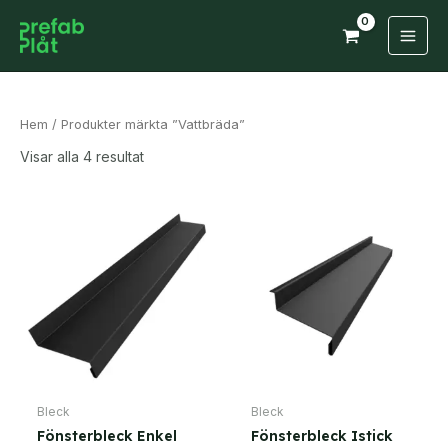
Hoppa
till
Main
innehåll
Men
Hem
/ Produkter märkta ”Vattbräda”
Visar alla 4 resultat
Bleck
Bleck
Fönsterbleck Enkel
Fönsterbleck Istick